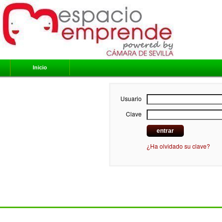
Inicio
Usuario
Clave
¿Ha olvidado su clave?